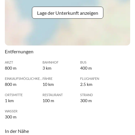
Lage der Unterkunft anzeigen
Entfernungen
ARZT
BAHNHOF
BUS
800 m
3 km
400 m
EINKAUFSMÖGLICHKEIT
FÄHRE
FLUGHAFEN
800 m
10 km
2.5 km
ORTSMITTE
RESTAURANT
STRAND
1 km
100 m
300 m
WASSER
300 m
In der Nähe