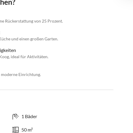
chen?
eine Rückerstattung von 25 Prozent.
t
 Küche und einen großen Garten.
igkeiten
oog, ideal für Aktivitäten.
e moderne Einrichtung.
1 Bäder
50 m²