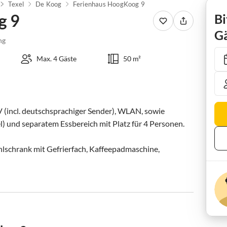
Texel
De Koog
Ferienhaus HoogKoog 9
g 9
Bi
Gä
ng
Max. 4 Gäste
50 m²
(incl. deutschsprachiger Sender), WLAN, sowie 
 und separatem Essbereich mit Platz für 4 Personen.

hlschrank mit Gefrierfach, Kaffeepadmaschine, 