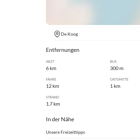
De Koog
Entfernungen
ARZT
BUS
6 km
300 m
FÄHRE
ORTSMITTE
12 km
1 km
STRAND
1.7 km
In der Nähe
Unsere Freizeittipps