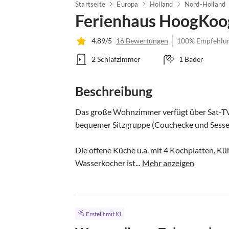
Startseite
Europa
Holland
Nord-Holland
Ferienhaus HoogKoo
4.89/5
16 Bewertungen
100% Empfehlu
2 Schlafzimmer
1 Bäder
Beschreibung
Das große Wohnzimmer verfügt über Sat-TV 
bequemer Sitzgruppe (Couchecke und Sessel)
Die offene Küche u.a. mit 4 Kochplatten, Kü
Wasserkocher ist...
Mehr anzeigen
Erstellt mit KI