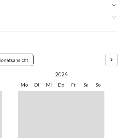
enfliegen
•
Erlebnisbad
chirm springen
•
Freibad
n Park 'Hoog Koog', in unmittelbarer Nähe von Wald, Strand
nbad
•
Joggen
 ein idealer Ausgangspunkt für Unternehmungen aller Art.
urfen
•
Minigolf
hren/ Cycling
•
Reiten
an mit dem Fahrrad schon in 8 - 10 Minuten. Der beliebte
n
•
Spielplatz
den sich neben vielen Einkaufsmöglichkeiten, u.a. zwei großen
en
•
Tennis
rsport
•
Wattwandern
e liegen quasi vor der Haustür. Mehrere Reitställe, das
onatsansicht
Station 'Ecomare' befinden sich in unmittelbarer Nähe.
2026
Mo
Di
Mi
Do
Fr
Sa
So