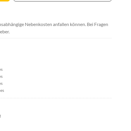
uchsabhängige Nebenkosten anfallen können. Bei Fragen
eber.
es
es
es
ses
g