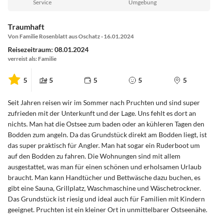
Service
Umgebung
Pruchten hat Bäcker, Eisdiele, Gaststätten und Fahrradverleih. In
Traumhaft
der 3 km entfernten mittelalterlichen Stadt Barth – der Vineta-
Von Familie Rosenblatt aus Oschatz · 16.01.2024
Stadt - bieten sich Möglichkeiten für größere Einkäufe durch
Reisezeitraum: 08.01.2024
Einkaufscenter am Stadtrand und viele Geschäfte im Stadtzentrum.
verreist als: Familie
Pruchten hat einen eigenen Hafen (dort Bootsverleih). Der nächste
5
5
5
5
5
große Hafen mit Yachtservice befindet sich in Barth.
Seit Jahren reisen wir im Sommer nach Pruchten und sind super
Möglichkeiten:
zufrieden mit der Unterkunft und der Lage. Uns fehlt es dort an
Strandleben ist herrlich! Aber daneben sollte man die vielfältigen
nichts. Man hat die Ostsee zum baden oder an kühleren Tagen den
Ausflugsmöglichkeiten per Fahrrad , Bus, Auto oder Schiff in die
Bodden zum angeln. Da das Grundstück direkt am Bodden liegt, ist
herrliche Natur der einzigartigen Nationalparklandschaft und in
das super praktisch für Angler. Man hat sogar ein Ruderboot um
die nähere oder weitere Umgebung nicht übersehen. Der Zug der
auf den Bodden zu fahren. Die Wohnungen sind mit allem
Kraniche im Frühjahr und Herbst direkt vom Haus aus oder auf
ausgestattet, was man für einen schönen und erholsamen Urlaub
dem Rastplatz Insel Kirr zu beobachten ist ein besonderes
braucht. Man kann Handtücher und Bettwäsche dazu buchen, es
Naturerlebnis. Das Ruderboot lädt zum Wasserwandern in das
gibt eine Sauna, Grillplatz, Waschmaschine und Wäschetrockner.
herrliche Boddengebiet ein. Selbstverständlich können Sie auch ein
Das Grundstück ist riesig und ideal auch für Familien mit Kindern
Surfbrett oder Boot mitbringen, um vom Steg aus zu starten..
geeignet. Pruchten ist ein kleiner Ort in unmittelbarer Ostseenähe.