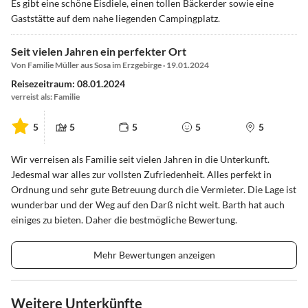
Es gibt eine schöne Eisdiele, einen tollen Bäckerder sowie eine
Für Angler beginnen die Angelmöglichkeiten direkt am Haus.
Gaststätte auf dem nahe liegenden Campingplatz.
Für Pferdefreunde steht ein breites Spektrum an Reitmöglichkeiten
zur Verfügung.
Seit vielen Jahren ein perfekter Ort
Inline-Skater sollten ihre Skates nicht vergessen, die Fahrradwege
Von Familie Müller aus Sosa im Erzgebirge · 19.01.2024
resp. asphaltierten Deiche sind ideal für ihren Sport.
Reisezeitraum: 08.01.2024
Die alten Hansestädte Rostock und Stralsund und Greifswald sowie
verreist als: Familie
die kleineren Städte wie zum Beispiel Barth, Ribnitz-Damgarten
usw. laden mit ihren schönen Altstädten, den Museen und
5
5
5
5
5
Restaurants und Cafés und den vielen kulturellen Veranstaltungen
zum Verweilen ein.
Wir verreisen als Familie seit vielen Jahren in die Unterkunft.
Im Winter ist der vereiste Bodden ein besonderes Erlebnis
Jedesmal war alles zur vollsten Zufriedenheit. Alles perfekt in
(Schlittschuhlaufen oder Eissegeln). Ein Spaziergang am Strand an
Ordnung und sehr gute Betreuung durch die Vermieter. Die Lage ist
der angeeisten Ostsee ist Erholung pur.
wunderbar und der Weg auf den Darß nicht weit. Barth hat auch
In Stralsund bieten der Hanse-Dom eine Badelandschaft mit
einiges zu bieten. Daher die bestmögliche Bewertung.
Erlebnisbad und in Ribnitz-Damgarten ein Freizeitbad - eine
willkommene Abwechslung bei schlechtem Wetter, das allerdings
Mehr Bewertungen anzeigen
aufgrund des Inselklimas der Gegend selten ist.
Auszug der Möglichkeiten in unmittelbarer Nähe:
Weitere Unterkünfte
Kranichinformationszentrum Groß-Mohrdorf, Karls Erdbeerhof,