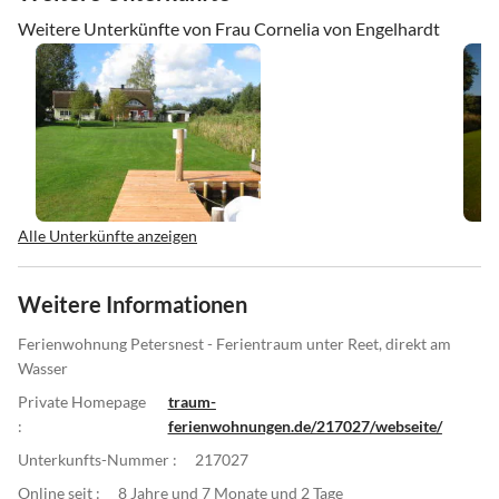
Pfarrgarten in Starkow, Fototage in Zingst, Zeesenbootregatta am
Weitere Unterkünfte von Frau Cornelia von Engelhardt
1. Septemberwochenende ind Bodstedt, Zeesenbootfahrt, Vineta-
und Hafentage in Barth, Deutsches Meeresmuseum und Ozeaneum
in Stralsund, Störtebekerfestspiele auf Rügen, Vogelpark Marlow,
Bernsteinmuseum in Ribinitz- Ribinitz-Damgarten, Darßmarathon
in Prerow .....und, und, und.......
Alle Unterkünfte anzeigen
Weitere Informationen
Ferienwohnung Petersnest - Ferientraum unter Reet, direkt am
Wasser
Private Homepage
traum-
:
ferienwohnungen.de/217027/webseite/
Unterkunfts-Nummer :
217027
Online seit :
8 Jahre und 7 Monate und 2 Tage