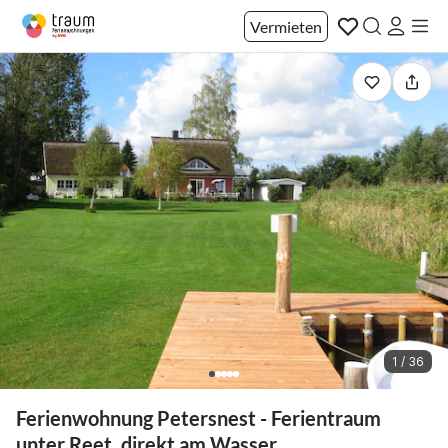
Vermieten
1 / 36
Ferienwohnung Petersnest - Ferientraum
unter Reet, direkt am Wasser