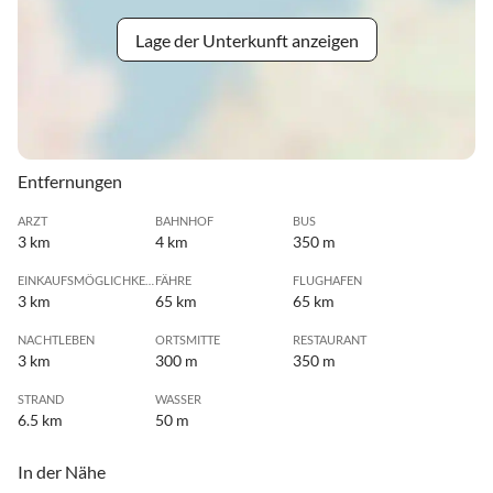
Lage der Unterkunft anzeigen
Entfernungen
ARZT
BAHNHOF
BUS
3 km
4 km
350 m
EINKAUFSMÖGLICHKEIT
FÄHRE
FLUGHAFEN
3 km
65 km
65 km
NACHTLEBEN
ORTSMITTE
RESTAURANT
3 km
300 m
350 m
STRAND
WASSER
6.5 km
50 m
In der Nähe