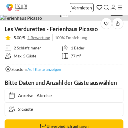
Vermieten
1 / 42
Les Verdurettes - Ferienhaus Picasso
5.00/5
1 Bewertung
100% Empfehlung
2 Schlafzimmer
1 Bäder
Max. 5 Gäste
77 m²
Soustons
Auf Karte anzeigen
Bitte Daten und Anzahl der Gäste auswählen
Anreise
-
Abreise
Unverbindlich anfragen