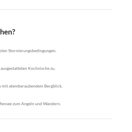
chen?
xiblen Stornierungsbedingungen.
ll ausgestatteten Kochnische zu.
on mit atemberaubendem Bergblick.
pfensee zum Angeln und Wandern.