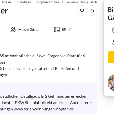
Allgäu
Ostallgäu
Hopfen am See
Ferienwohnung Fischer
her
Bi
Gä
Max. 6 Gäste
85 m²
5 m² Wohnfläche auf zwei Etagen viel Platz für 6 
ss. 

henzeile voll ausgestattet mit Backofen und 
igen
s südlichen Ostallgäus. In 2 Gehminuten erreichen 
achter PKW Stellplatz direkt am Haus. Auf unsrerer 
ohnungen www.ferienwohnungen-hopfen.de