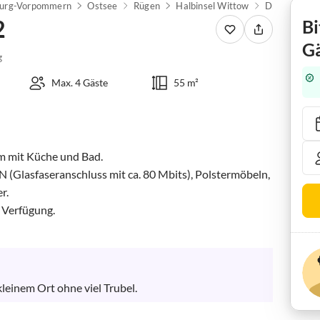
urg-Vorpommern
Ostsee
Rügen
Halbinsel Wittow
Dranske
2
Bi
Gä
g
Max. 4 Gäste
55 m²
m mit Küche und Bad.

(Glasfaseranschluss mit ca. 80 Mbits), Polstermöbeln, 
.

 Verfügung.

kleinem Ort ohne viel Trubel.