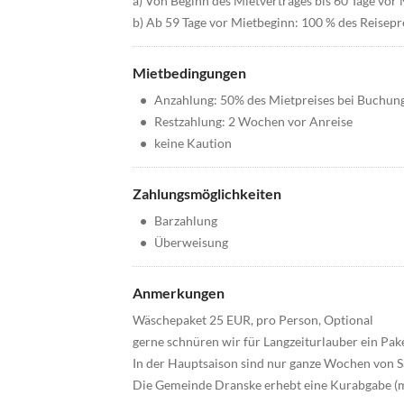
a) Von Beginn des Mietvertrages bis 60 Tage vor
b) Ab 59 Tage vor Mietbeginn: 100 % des Reisepre
Mietbedingungen
•
Anzahlung: 50% des Mietpreises bei Buchun
•
Restzahlung: 2 Wochen vor Anreise
•
keine Kaution
Zahlungsmöglichkeiten
•
Barzahlung
•
Überweisung
Anmerkungen
Wäschepaket 25 EUR, pro Person, Optional
gerne schnüren wir für Langzeiturlauber ein Pak
In der Hauptsaison sind nur ganze Wochen von S
Die Gemeinde Dranske erhebt eine Kurabgabe (ma