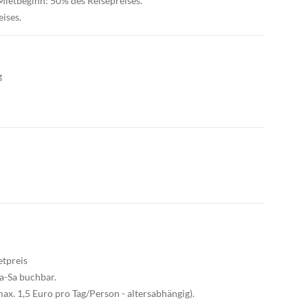
 Mietbeginn: 50% des Reisepreises.
ises.
g
etpreis
a-Sa buchbar.
x. 1,5 Euro pro Tag/Person - altersabhängig).