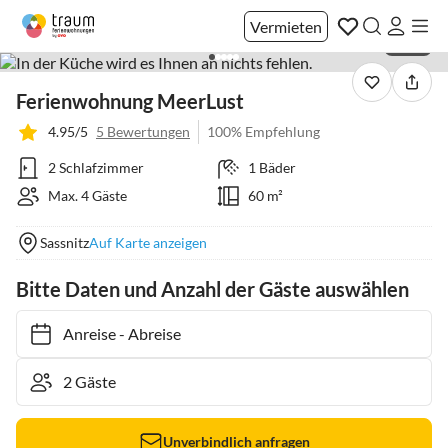
Vermieten
1 / 36
Ferienwohnung MeerLust
4.95/5
5 Bewertungen
100% Empfehlung
2 Schlafzimmer
1 Bäder
Max. 4 Gäste
60 m²
Sassnitz
Auf Karte anzeigen
Bitte Daten und Anzahl der Gäste auswählen
Anreise
-
Abreise
Unverbindlich anfragen