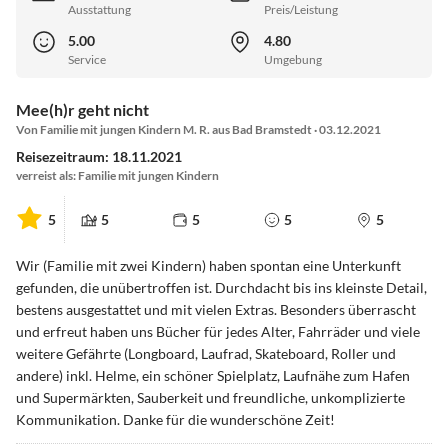
Ausstattung
Preis/Leistung
5.00
4.80
Service
Umgebung
Mee(h)r geht nicht
Von Familie mit jungen Kindern M. R. aus Bad Bramstedt · 03.12.2021
Reisezeitraum: 18.11.2021
verreist als: Familie mit jungen Kindern
5
5
5
5
5
Wir (Familie mit zwei Kindern) haben spontan eine Unterkunft
gefunden, die unübertroffen ist. Durchdacht bis ins kleinste Detail,
bestens ausgestattet und mit vielen Extras. Besonders überrascht
und erfreut haben uns Bücher für jedes Alter, Fahrräder und viele
weitere Gefährte (Longboard, Laufrad, Skateboard, Roller und
andere) inkl. Helme, ein schöner Spielplatz, Laufnähe zum Hafen
und Supermärkten, Sauberkeit und freundliche, unkomplizierte
Kommunikation. Danke für die wunderschöne Zeit!