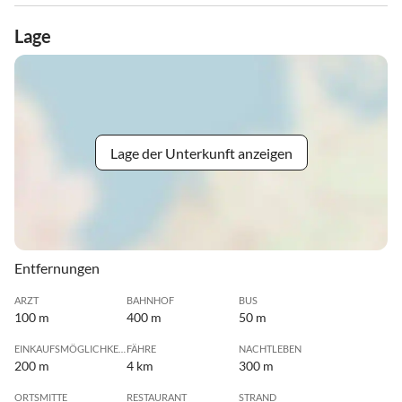
Lage
Lage der Unterkunft anzeigen
Entfernungen
ARZT
BAHNHOF
BUS
100 m
400 m
50 m
EINKAUFSMÖGLICHKEIT
FÄHRE
NACHTLEBEN
200 m
4 km
300 m
ORTSMITTE
RESTAURANT
STRAND