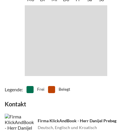
•
Schnorcheln
•
Schwimmen
•
Segeln
•
Sehenswürdigkeiten
•
Sommerrodelbahn
•
Spielplatz
•
Surfen
•
Tanzen
•
Tauchen
•
Tennis
•
Volleyball
•
Wakeboarden
•
Wandern
•
Wassersport
•
Weinprobe
•
Zelten
Legende
:
Frei
Belegt
Kontakt
Firma KlickAndBook - Herr Danijel Prebeg
Deutsch, Englisch und Kroatisch