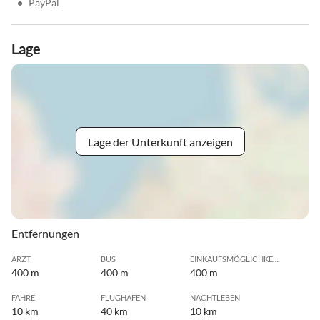
•
PayPal
Lage
Lage der Unterkunft anzeigen
Entfernungen
ARZT
BUS
EINKAUFSMÖGLICHKEIT
400 m
400 m
400 m
FÄHRE
FLUGHAFEN
NACHTLEBEN
10 km
40 km
10 km