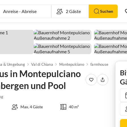
Anreise
-
Abreise
Suchen
na & Umgebung
Val di Chiana
Montepulciano
s in Montepulciano
Bi
Gä
nbergen und Pool
ng
Max. 4 Gäste
40 m²