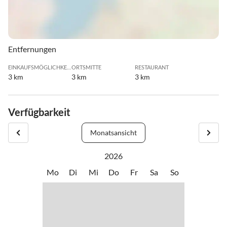
Entfernungen
EINKAUFSMÖGLICHKEIT
ORTSMITTE
RESTAURANT
3 km
3 km
3 km
Verfügbarkeit
Monatsansicht
2026
Mo
Di
Mi
Do
Fr
Sa
So