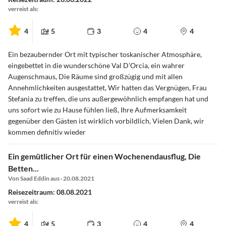
verreist als:
4
5
3
4
4
Ein bezaubernder Ort mit typischer toskanischer Atmosphäre,
eingebettet in die wunderschöne Val D'Orcia, ein wahrer
Augenschmaus, Die Räume sind großzügig und mit allen
Annehmlichkeiten ausgestattet, Wir hatten das Vergnügen, Frau
Stefania zu treffen, die uns außergewöhnlich empfangen hat und
uns sofort wie zu Hause fühlen ließ, Ihre Aufmerksamkeit
gegenüber den Gästen ist wirklich vorbildlich, Vielen Dank, wir
kommen definitiv wieder
Ein gemütlicher Ort für einen Wochenendausflug, Die
Betten...
Von Saad Eddin aus · 20.08.2021
Reisezeitraum: 08.08.2021
verreist als:
4
5
3
4
4