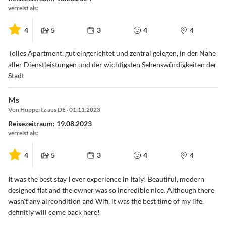
verreist als:
4
5
3
4
4
Tolles Apartment, gut eingerichtet und zentral gelegen, in der Nähe
aller Dienstleistungen und der wichtigsten Sehenswürdigkeiten der
Stadt
Ms
Von Huppertz aus DE · 01.11.2023
Reisezeitraum: 19.08.2023
verreist als:
4
5
3
4
4
It was the best stay I ever experience in Italy! Beautiful, modern
designed flat and the owner was so incredible nice. Although there
wasn't any aircondition and Wifi, it was the best time of my life,
definitly will come back here!