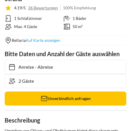
4.19/5
36 Bewertungen
100% Empfehlung
1 Schlafzimmer
1 Bäder
Max. 4 Gäste
50 m²
Bellaria
Auf Karte anzeigen
Bitte Daten und Anzahl der Gäste auswählen
Anreise
-
Abreise
Unverbindlich anfragen
Beschreibung
Umgeben von Oliven- und Obstbäumen bietet diese charmante 