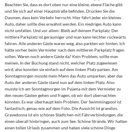
Beachten Sie, dass es dort oben nur eine kleine, ebene Fläche gibt
und Sie sich auf einer Hauptstraße befinden. Drücken Sie die
Daumen, dass kein Verkehr herrscht. Hier fährt jeder ein kleines
Auto, daher sollte dies erwähnt werden. Ein niedriges Auto kann
nicht umfallen. Und vor allem: Bleib auf deinem Parkplatz. Der
mittlere Parkplatz ist geräumiger und man kann leichter rückwärts
fahren. Alle anderen Gäste waren weg, also parkten wir hinten. Ich
hätte vorher beim Vermieter nach dem mittleren Parkplatz fragen
sollen. Waren noch andere Gäste da? Kein Problem, sollte man
meinen. In der Buchung stand nicht, welcher Platz zugewiesen
wird, also konnten sie einfach auf dem linken Platz parken. Am
Sonntagmorgen musste mein Mann das Auto umparken, aber das
Auto der anderen Gäste stand nun auf dem linken Platz. Also
musste ich am Sonntagmorgen im Pyjama mit dem Vermieter zu
den neuen Gästen gehen und fragen, ob wir dort übernachten
könnten. Es war überhaupt kein Problem. Der Swimmingpool ist
fantastisch, genau wie auf dem Foto. Die Aussicht ist grandios.
Gravedonna ist ein schönes Städtchen mit Fährverbindungen, die
einen überall hinbringen, auch zum See. Schöne Strände. Wir hatten
einen tollen Urlaub zusammen und haben viele schöne Dinge