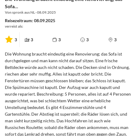
Sofa...
Von spronk aus NL · 08.09.2025
Reisezeitraum: 08.09.2025
verreist als:
3
3
3
3
3
Die Wohnung braucht eindeutig eine Renovierung; das Sofa ist
durchgelegen und man kann nicht darauf sitzen. Eine frische
Bettdecke würde auch nicht schaden. Die Decken sind in Ordnung,
riechen aber sehr muffig. Alles ist kaputt oder bricht. Die
Fenstertüren müssen geschlossen bleiben; das Schloss ist kaputt.
Die Spülmaschine ist kaputt. Der Aufzug war auch kaputt und
wurde repariert. Beschreibung: 5 Personen, alles ist auf 4 Personen
ausgerichtet, was bei schlechtem Wetter eine erhebliche
Umstellung bedeutet. Es gibt 4 Esszimmerstühle und 4
Gartenstühle. Der Abstieg ist supersteil; die Räder lösen sich, und
man sieht kurzzeitig nichts. Das Hochfahren ist auch wie
Russisches Roulette; sobald die Räder oben ankommen, muss man
sofort das Lenkrad drehen, sonst fährt man oben gegen den Zaun.