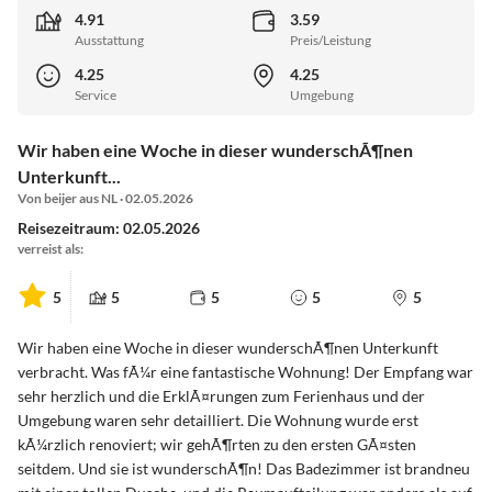
4.91
3.59
Ausstattung
Preis/Leistung
4.25
4.25
Service
Umgebung
Wir haben eine Woche in dieser wunderschÃ¶nen
Unterkunft...
Von beijer aus NL · 02.05.2026
Reisezeitraum: 02.05.2026
verreist als:
5
5
5
5
5
Wir haben eine Woche in dieser wunderschÃ¶nen Unterkunft
verbracht. Was fÃ¼r eine fantastische Wohnung! Der Empfang war
sehr herzlich und die ErklÃ¤rungen zum Ferienhaus und der
Umgebung waren sehr detailliert. Die Wohnung wurde erst
kÃ¼rzlich renoviert; wir gehÃ¶rten zu den ersten GÃ¤sten
seitdem. Und sie ist wunderschÃ¶n! Das Badezimmer ist brandneu