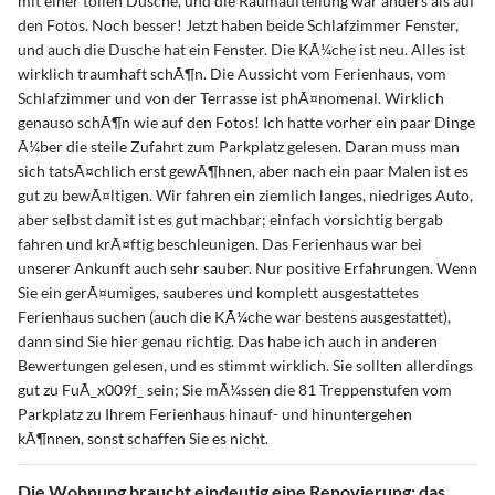
mit einer tollen Dusche, und die Raumaufteilung war anders als auf
den Fotos. Noch besser! Jetzt haben beide Schlafzimmer Fenster,
und auch die Dusche hat ein Fenster. Die KÃ¼che ist neu. Alles ist
wirklich traumhaft schÃ¶n. Die Aussicht vom Ferienhaus, vom
Schlafzimmer und von der Terrasse ist phÃ¤nomenal. Wirklich
genauso schÃ¶n wie auf den Fotos! Ich hatte vorher ein paar Dinge
Ã¼ber die steile Zufahrt zum Parkplatz gelesen. Daran muss man
sich tatsÃ¤chlich erst gewÃ¶hnen, aber nach ein paar Malen ist es
gut zu bewÃ¤ltigen. Wir fahren ein ziemlich langes, niedriges Auto,
aber selbst damit ist es gut machbar; einfach vorsichtig bergab
fahren und krÃ¤ftig beschleunigen. Das Ferienhaus war bei
unserer Ankunft auch sehr sauber. Nur positive Erfahrungen. Wenn
Sie ein gerÃ¤umiges, sauberes und komplett ausgestattetes
Ferienhaus suchen (auch die KÃ¼che war bestens ausgestattet),
dann sind Sie hier genau richtig. Das habe ich auch in anderen
Bewertungen gelesen, und es stimmt wirklich. Sie sollten allerdings
gut zu FuÃ_x009f_ sein; Sie mÃ¼ssen die 81 Treppenstufen vom
Parkplatz zu Ihrem Ferienhaus hinauf- und hinuntergehen
kÃ¶nnen, sonst schaffen Sie es nicht.
Die Wohnung braucht eindeutig eine Renovierung; das