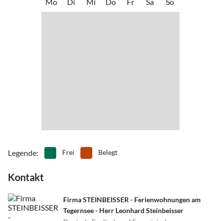
Mo
Di
Mi
Do
Fr
Sa
So
befinden sich in direkter Nähe. Mehrere Restaurants mit
•
Kureinrichtung
•
Kutschfahrten
bayerischer oder international ausgerichteter Küche können
•
Minigolf
•
Mountainbiking
ebenfalls innerhalb weniger Gehminuten erkundet werden. Unser
•
Nordic Walking
•
Paragliding
Haus ist auch der ideale Ausgangspunkt für Wanderungen und
•
Radfahren/ Cycling
•
Rodeln
Radtouren. Für Wintersportler bietet das Tegernseer Tal und seine
•
Rudern
•
Schifffahrt/Bootstour
direkte Umgebung Skilifte, Langlaufloipen, einen Eisplatz sowie
•
Schlittschuhlaufen
•
Schwimmen
Rodelbahnen, alles weniger als 5 Kilometer von Ihrer Unterkunft
•
Segeln
•
Sehenswürdigkeiten
entfernt. Ski-Verleih im Ort.
•
Ski-Alpin
•
Ski-Langlauf
•
Snowboard
•
Sommerrodelbahn
•
Spielplatz
•
Surfen
•
Tauchen
•
Tennis
•
Thermalbäder
•
Tretbootfahren
•
Wandern
•
Wassersport
Legende
:
Frei
Belegt
•
Wellness
•
Windsurfen
Kontakt
Firma STEINBEISSER - Ferienwohnungen am
Tegernsee - Herr Leonhard Steinbeisser