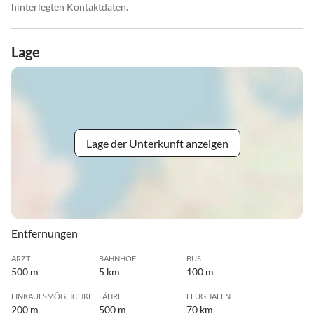
hinterlegten Kontaktdaten.
Lage
Lage der Unterkunft anzeigen
Entfernungen
ARZT
BAHNHOF
BUS
500 m
5 km
100 m
EINKAUFSMÖGLICHKEIT
FÄHRE
FLUGHAFEN
200 m
500 m
70 km