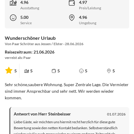
4.96
4.97
Ausstattung
Preis/Leistung
5.00
4.96
Service
Umgebung
Wunderschöner Urlaub
Von Paar Schröter aus Jessen / Elster · 28.06.2026
Reisezeitraum: 21.06.2026
verreist als: Paar
5
5
5
5
5
Sehr schöne,saubere Wohnung. Super Zentrale Lage. Die Vermieter
sind immer Ansprechbar und sehr nett. Wir werden wieder
kommen.
Antwort von Herr Steinbeisser
01.07.2026
Liebe Gäste, wir möchten uns hiermit recht herzlich für diese gute
Bewertung sowie den netten Kontakt bedanken. Selbstverständlich
würden wir Sie auch gerne wieder zu einem anderen Zeitpunkt als