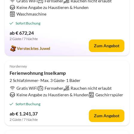
Gratis WiFi
Fernseher
Rauchen nicht erlaubt
Keine Angabe zu Haustieren & Hunden
Waschmaschine
Sofort Buchung
ab € 672,24
2 Gäste / 7 Nächte
Zum Angebot
Verstecktes Juwel
4.6
(11)
Norderney
Ferienwohnung Inselkamp
2 Schlafzimmer· Max. 3 Gäste· 1 Bäder
Gratis WiFi
Fernseher
Rauchen nicht erlaubt
Keine Angabe zu Haustieren & Hunden
Geschirrspüler
Sofort Buchung
ab € 1.241,37
Zum Angebot
2 Gäste / 7 Nächte
4.6
(11)