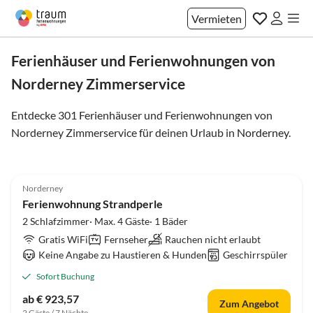
Vermieten
Ferienhäuser und Ferienwohnungen von
Norderney Zimmerservice
Entdecke 301 Ferienhäuser und Ferienwohnungen von
Norderney Zimmerservice für deinen Urlaub in
Norderney
.
4.7
(30)
Norderney
Ferienwohnung Strandperle
2 Schlafzimmer· Max. 4 Gäste· 1 Bäder
Gratis WiFi
Fernseher
Rauchen nicht erlaubt
Keine Angabe zu Haustieren & Hunden
Geschirrspüler
Sofort Buchung
ab € 923,57
Zum Angebot
2 Gäste / 7 Nächte