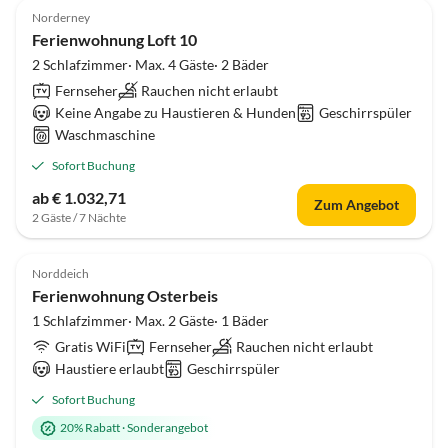
Norderney
Ferienwohnung Loft 10
2 Schlafzimmer· Max. 4 Gäste· 2 Bäder
Fernseher
Rauchen nicht erlaubt
Keine Angabe zu Haustieren & Hunden
Geschirrspüler
Waschmaschine
Sofort Buchung
ab € 1.032,71
Zum Angebot
2 Gäste / 7 Nächte
4.6
(13)
Norddeich
Ferienwohnung Osterbeis
1 Schlafzimmer· Max. 2 Gäste· 1 Bäder
Gratis WiFi
Fernseher
Rauchen nicht erlaubt
Haustiere erlaubt
Geschirrspüler
Sofort Buchung
20% Rabatt
·
Sonderangebot