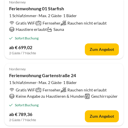
Norderney
Ferienwohnung 01 Starfish
1 Schlafzimmer· Max. 2 Gäste· 1 Bäder
Gratis WiFi
Fernseher
Rauchen nicht erlaubt
Haustiere erlaubt
Sauna
Sofort Buchung
ab € 699,02
Zum Angebot
2 Gäste / 7 Nächte
4.4
(11)
Norderney
Ferienwohnung Gartenstraße 24
1 Schlafzimmer· Max. 2 Gäste· 1 Bäder
Gratis WiFi
Fernseher
Rauchen nicht erlaubt
Keine Angabe zu Haustieren & Hunden
Geschirrspüler
Sofort Buchung
ab € 789,36
Zum Angebot
2 Gäste / 7 Nächte
4.7
(11)