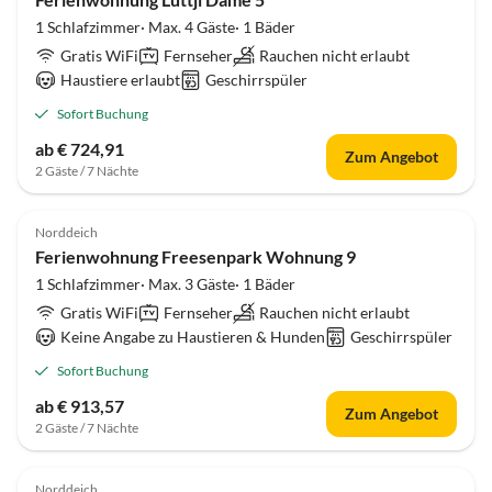
1 Schlafzimmer· Max. 4 Gäste· 1 Bäder
Gratis WiFi
Fernseher
Rauchen nicht erlaubt
Haustiere erlaubt
Geschirrspüler
Sofort Buchung
ab € 724,91
Zum Angebot
2 Gäste / 7 Nächte
4.5
(18)
Norddeich
Ferienwohnung Freesenpark Wohnung 9
1 Schlafzimmer· Max. 3 Gäste· 1 Bäder
Gratis WiFi
Fernseher
Rauchen nicht erlaubt
Keine Angabe zu Haustieren & Hunden
Geschirrspüler
Sofort Buchung
ab € 913,57
Zum Angebot
2 Gäste / 7 Nächte
4.6
(16)
Norddeich