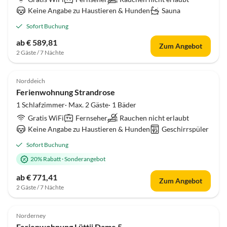
Keine Angabe zu Haustieren & Hunden
Sauna
Sofort Buchung
ab € 589,81
Zum Angebot
2 Gäste / 7 Nächte
4.5
(19)
Norddeich
Ferienwohnung Strandrose
1 Schlafzimmer· Max. 2 Gäste· 1 Bäder
Gratis WiFi
Fernseher
Rauchen nicht erlaubt
Keine Angabe zu Haustieren & Hunden
Geschirrspüler
Sofort Buchung
20% Rabatt
·
Sonderangebot
ab € 771,41
Zum Angebot
2 Gäste / 7 Nächte
4.6
(18)
Norderney
Ferienwohnung Lüttji Dame 5