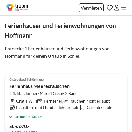
Vermieten
Ferienhäuser und Ferienwohnungen von
Hoffmann
Entdecke 1 Ferienhäuser und Ferienwohnungen von
Hoffmann für deinen Urlaub in
Schlei
.
5.0
(20)
Ostseebad Schönhagen
Ferienhaus Meeresrauschen
2 Schlafzimmer· Max. 4 Gäste· 2 Bäder
Gratis WiFi
Fernseher
Rauchen nicht erlaubt
Haustiere und Hunde nicht erlaubt
Geschirrspüler
Schnellantworter
ab € 670,-
2 Gäste / 7 Nächte