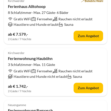
Kirchwerder
Beliebte Wahl
Ferienhaus Alltohoop
8 Schlafzimmer· Max. 27 Gäste· 6 Bäder
Gratis WiFi
Fernseher
Rauchen nicht erlaubt
Haustiere und Hunde erlaubt
Sauna
ab € 7.579,-
Zum Angebot
2 Gäste / 7 Nächte
5.0
(2)
Kirchwerder
Ferienwohnung Hauböhn
3 Schlafzimmer· Max. 11 Gäste
Gratis WiFi
Fernseher
Rauchen nicht erlaubt
Haustiere und Hunde nicht erlaubt
Sauna
ab € 1.742,-
Zum Angebot
2 Gäste / 7 Nächte
5.0
(1)
Neuengamme
Ferienwohnung Bagaasch