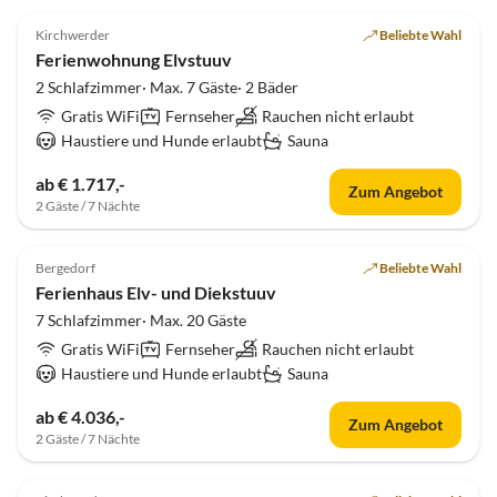
5.0
(17)
Kirchwerder
Beliebte Wahl
Ferienwohnung Elvstuuv
2 Schlafzimmer· Max. 7 Gäste· 2 Bäder
Gratis WiFi
Fernseher
Rauchen nicht erlaubt
Haustiere und Hunde erlaubt
Sauna
ab € 1.717,-
Zum Angebot
2 Gäste / 7 Nächte
4.8
(3)
Bergedorf
Beliebte Wahl
Ferienhaus Elv- und Diekstuuv
7 Schlafzimmer· Max. 20 Gäste
Gratis WiFi
Fernseher
Rauchen nicht erlaubt
Haustiere und Hunde erlaubt
Sauna
ab € 4.036,-
Zum Angebot
2 Gäste / 7 Nächte
5.0
(2)