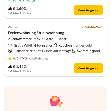
Schnellantworter
ab € 1.603,-
Zum Angebot
2 Gäste / 7 Nächte
Virtuelle
Tour
Top-Inserat
Wertach
Beliebte Wahl
Ferienwohnung Studiowohnung
2 Schlafzimmer· Max. 4 Gäste· 1 Bäder
Gratis WiFi
Fernseher
Rauchen nicht erlaubt
Haustiere erlaubt, Hunde auf Anfrage
Swimmingpool
4
/ 5
Klassifizierung
ab € 1.122,-
Zum Angebot
2 Gäste / 7 Nächte