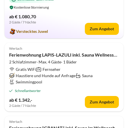
Kostenlose Stornierung
ab € 1.080,70
2 Gäste / 7 Nächte
Virtuelle
Zum Angebot
Tour
Verstecktes Juwel
5.0
(23)
Top-Inserat
Wertach
Ferienwohnung LAPIS-LAZULI inkl. Sauna Wellnesshof Blenk
2 Schlafzimmer· Max. 4 Gäste· 1 Bäder
Gratis WiFi
Fernseher
Haustiere und Hunde auf Anfrage
Sauna
Swimmingpool
Schnellantworter
Virtuelle
ab € 1.342,-
Zum Angebot
Tour
2 Gäste / 7 Nächte
5.0
(17)
Top-Inserat
Wertach
Ferienwohnung "GRANAT" inkl. Sauna im Wellnesshof Blenk