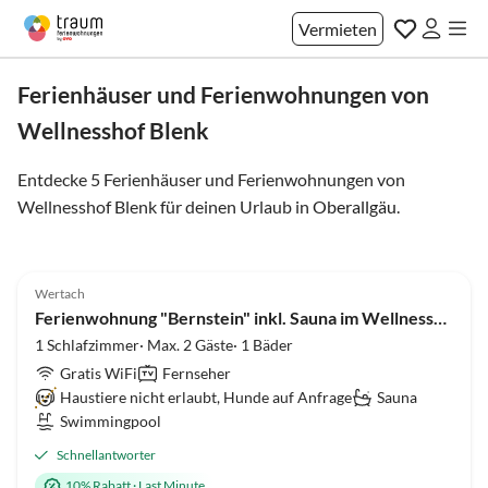
Vermieten
Ferienhäuser und Ferienwohnungen von
Wellnesshof Blenk
Entdecke 5 Ferienhäuser und Ferienwohnungen von
Wellnesshof Blenk für deinen Urlaub in
Oberallgäu
.
Virtuelle
Tour
5.0
(33)
Top-Inserat
Wertach
Super-Gastgeber
Ferienwohnung "Bernstein" inkl. Sauna im Wellnesshof Blenk
1 Schlafzimmer· Max. 2 Gäste· 1 Bäder
Gratis WiFi
Fernseher
Haustiere nicht erlaubt, Hunde auf Anfrage
Sauna
Swimmingpool
Schnellantworter
10% Rabatt
·
Last Minute