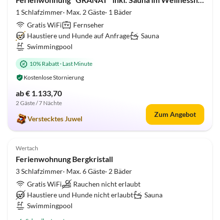
1 Schlafzimmer· Max. 2 Gäste· 1 Bäder
Gratis WiFi
Fernseher
Haustiere und Hunde auf Anfrage
Sauna
Swimmingpool
10% Rabatt
·
Last Minute
Kostenlose Stornierung
ab € 1.133,70
2 Gäste / 7 Nächte
Virtuelle
Zum Angebot
Tour
Verstecktes Juwel
4.8
(1)
Top-Inserat
Wertach
Ferienwohnung Bergkristall
3 Schlafzimmer· Max. 6 Gäste· 2 Bäder
Gratis WiFi
Rauchen nicht erlaubt
Haustiere und Hunde nicht erlaubt
Sauna
Swimmingpool