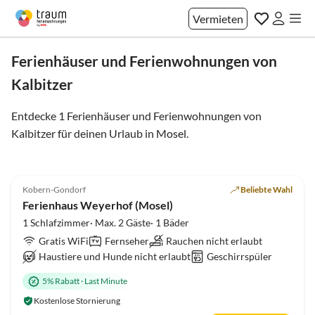
Vermieten
Ferienhäuser und Ferienwohnungen von
Kalbitzer
Entdecke 1 Ferienhäuser und Ferienwohnungen von
Kalbitzer für deinen Urlaub in
Mosel
.
5.0
(22)
Kobern-Gondorf
Beliebte Wahl
Ferienhaus Weyerhof (Mosel)
1 Schlafzimmer· Max. 2 Gäste· 1 Bäder
Gratis WiFi
Fernseher
Rauchen nicht erlaubt
Haustiere und Hunde nicht erlaubt
Geschirrspüler
5% Rabatt
·
Last Minute
Kostenlose Stornierung