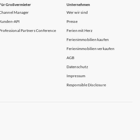
Für Großvermieter
Unternehmen
Channel Manager
Wer wir sind
Kunden-API
Presse
Professional Partners Conference
Ferien mit Herz
Ferienimmobilien kaufen
Ferienimmobilien verkaufen
AGB
Datenschutz
Impressum
Responsible Disclosure