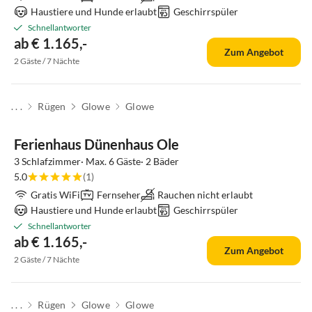
Haustiere und Hunde erlaubt
Geschirrspüler
Schnellantworter
ab € 1.165,-
Zum Angebot
2 Gäste / 7 Nächte
. . .
Rügen
Glowe
Glowe
Ferienhaus Dünenhaus Ole
3 Schlafzimmer· Max. 6 Gäste· 2 Bäder
5.0
(1)
Gratis WiFi
Fernseher
Rauchen nicht erlaubt
Haustiere und Hunde erlaubt
Geschirrspüler
Schnellantworter
ab € 1.165,-
Zum Angebot
2 Gäste / 7 Nächte
. . .
Rügen
Glowe
Glowe