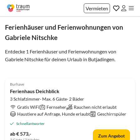
Vermieten
Ferienhäuser und Ferienwohnungen von
Gabriele Nitschke
Entdecke 1 Ferienhäuser und Ferienwohnungen von
Gabriele Nitschke für deinen Urlaub in
Butjadingen
.
5.0
(68)
Top-Inserat
Burhave
Hundefreundlich
Ferienhaus Deichblick
3 Schlafzimmer· Max. 6 Gäste· 2 Bäder
Gratis WiFi
Fernseher
Rauchen nicht erlaubt
Haustiere auf Anfrage, Hunde erlaubt
Geschirrspüler
Schnellantworter
ab € 573,-
Zum Angebot
2 Gäste / 7 Nächte