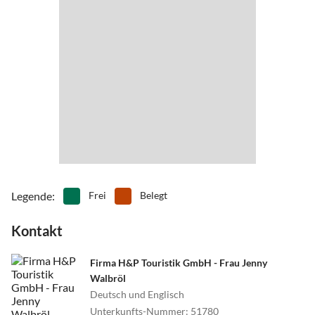
hier wandern und jedes Wetter in vollen Zügen genießen. Hinzu
kommen reizvolle Wanderwege durch Geest und Marsch, durch das
herrliche Naturschutzgebiet der Duhner Heide.
Dass man hier wie ein Meeresgott baden kann, versteht sich von
selbst. Auf der FKK-Badedüne braucht man dafür nicht einmal
etwas anzuziehen.
Legende
:
Frei
Belegt
Kontakt
Firma H&P Touristik GmbH - Frau Jenny
Walbröl
Deutsch und Englisch
Unterkunfts-Nummer
:
51780