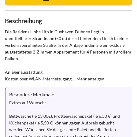
Beschreibung
Die Residenz Hohe Lith in Cuxhaven-Duhnen liegt in 
unmittelbarer Strandnähe (50 m) direkt hinter dem Deich in einer 
verkehrsberuhigten Straße. In der Anlage finden Sie ein exklusiv 
ausgestattetes 2-Zimmer-Appartement für 4 Personen mit großem 
Balkon.

Anlagenausstattung:

Kostenloser WLAN-Internetzugang,...
Mehr anzeigen
Besondere Merkmale
Extras auf Wunsch:

Bettwäsche (je 13,00€), Frotteewäschepaket (je 6,50 €) und 
Küchenpaket (je 5,50 €) können gegen Aufpreis gebucht 
werden. Wünschen Sie das gesamte Paket und die Betten 
sollen bei Anreise bezogen sein, so beträgt der Aufpreis...