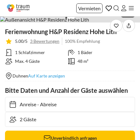
Vermieten
1 / 19
Ferienwohnung H&P Residenz Hohe Lith
5.00/5
3 Bewertungen
100% Empfehlung
1 Schlafzimmer
1 Bäder
Max. 4 Gäste
48 m²
Duhnen
Auf Karte anzeigen
Bitte Daten und Anzahl der Gäste auswählen
Anreise
-
Abreise
Unverbindlich anfragen