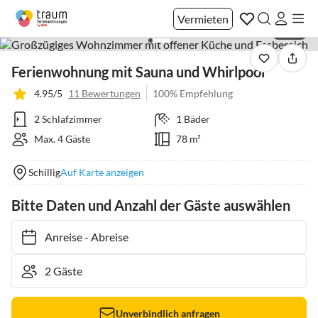
Vermieten
1 / 38
Ferienwohnung mit Sauna und Whirlpool
4.95/5
11 Bewertungen
100% Empfehlung
2 Schlafzimmer
1 Bäder
Max. 4 Gäste
78 m²
Schillig
Auf Karte anzeigen
Bitte Daten und Anzahl der Gäste auswählen
Anreise
-
Abreise
Unverbindlich anfragen