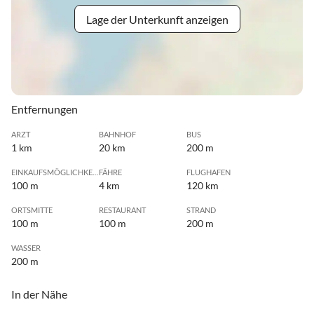
Lage der Unterkunft anzeigen
Entfernungen
ARZT
BAHNHOF
BUS
1 km
20 km
200 m
EINKAUFSMÖGLICHKEIT
FÄHRE
FLUGHAFEN
100 m
4 km
120 km
ORTSMITTE
RESTAURANT
STRAND
100 m
100 m
200 m
WASSER
200 m
In der Nähe