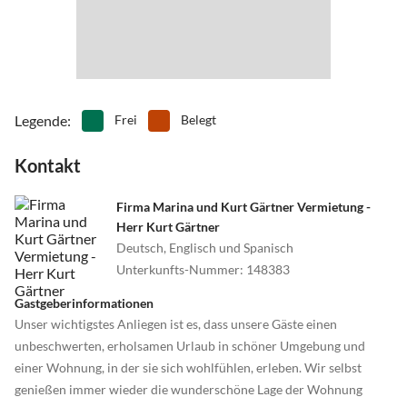
Mit der Nordwestbahn fahren Sie nach Jever, von dort aus können
Sie mit einem Bus nach Schillig fahren. Für nähere Informationen
oder Fahrpläne wenden Sie sich bitte an die Deutsche Bahn.
Legende
:
Frei
Belegt
Kontakt
Firma Marina und Kurt Gärtner Vermietung -
Herr Kurt Gärtner
Deutsch, Englisch und Spanisch
Unterkunfts-Nummer
:
148383
Gastgeberinformationen
Unser wichtigstes Anliegen ist es, dass unsere Gäste einen
unbeschwerten, erholsamen Urlaub in schöner Umgebung und
einer Wohnung, in der sie sich wohlfühlen, erleben. Wir selbst
genießen immer wieder die wunderschöne Lage der Wohnung