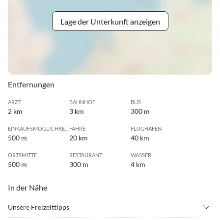
Lage der Unterkunft anzeigen
Entfernungen
ARZT
BAHNHOF
BUS
2 km
3 km
300 m
EINKAUFSMÖGLICHKEIT
FÄHRE
FLUGHAFEN
500 m
20 km
40 km
ORTSMITTE
RESTAURANT
WASSER
500 m
300 m
4 km
In der Nähe
Unsere Freizeittipps