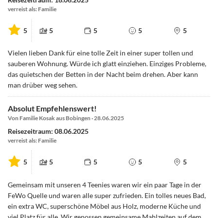
verreist als: Familie
5
5
5
5
5
Vielen lieben Dank für eine tolle Zeit in einer super tollen und
sauberen Wohnung. Würde ich glatt einziehen. Einziges Probleme,
das quietschen der Betten in der Nacht beim drehen. Aber kann
man drüber weg sehen.
Absolut Empfehlenswert!
Von Familie Kosak aus Bobingen · 28.06.2025
Reisezeitraum: 08.06.2025
verreist als: Familie
5
5
5
5
5
Gemeinsam mit unseren 4 Teenies waren wir ein paar Tage in der
FeWo Quelle und waren alle super zufrieden. Ein tolles neues Bad,
ein extra WC, superschöne Möbel aus Holz, moderne Küche und
viel Platz für alle. Wir genossen gemeinsame Mahlzeiten auf dem