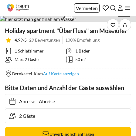
Vermieten
1 / 25
Holiday apartment "ÜberFluss" am Moselufer
4.99/5
29 Bewertungen
100% Empfehlung
1 Schlafzimmer
1 Bäder
Max. 2 Gäste
50 m²
Bernkastel-Kues
Auf Karte anzeigen
Bitte Daten und Anzahl der Gäste auswählen
Anreise
-
Abreise
Unverbindlich anfragen