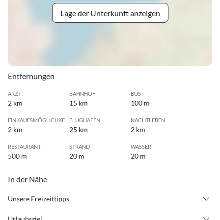
Lage der Unterkunft anzeigen
Entfernungen
ARZT
BAHNHOF
BUS
2 km
15 km
100 m
EINKAUFSMÖGLICHKEIT
FLUGHAFEN
NACHTLEBEN
2 km
25 km
2 km
RESTAURANT
STRAND
WASSER
500 m
20 m
20 m
In der Nähe
Unsere Freizeittipps
•
Angeln
•
Badminton
Urlaubsziel