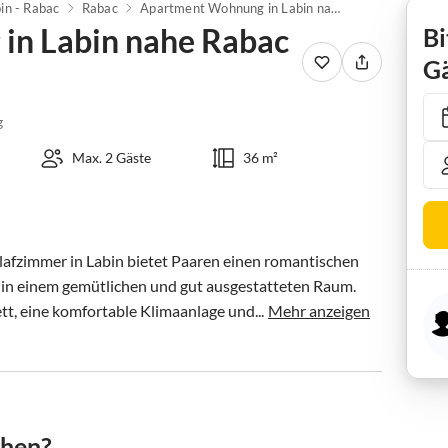
in - Rabac
Rabac
Apartment Wohnung in Labin nahe Rabac Strände
in Labin nahe Rabac
Bi
Gä
g
Max. 2 Gäste
36 m²
afzimmer in Labin bietet Paaren einen romantischen 
e in einem gemütlichen und gut ausgestatteten Raum. 
t, eine komfortable Klimaanlage und...
Mehr anzeigen
chen?