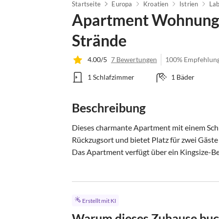
Startseite
Europa
Kroatien
Istrien
Lab
Apartment Wohnung 
Strände
4.00/5
7 Bewertungen
100% Empfehlun
1 Schlafzimmer
1 Bäder
Beschreibung
Dieses charmante Apartment mit einem Schl
Rückzugsort und bietet Platz für zwei Gäst
Das Apartment verfügt über ein Kingsize-Bet
Erstellt mit KI
Warum dieses Zuhause bu