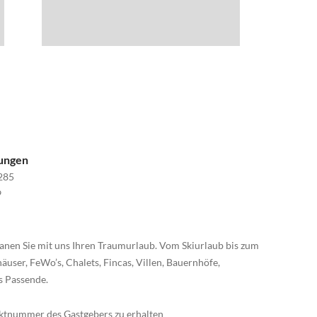
nungen
285
9
anen Sie mit uns Ihren Traumurlaub. Vom Skiurlaub bis zum
äuser, FeWo’s, Chalets, Fincas, Villen, Bauernhöfe,
s Passende.
taktnummer des Gastgebers zu erhalten