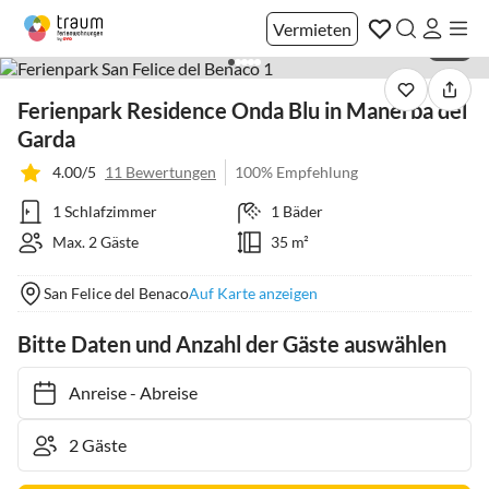
Vermieten
1 / 9
Ferienpark Residence Onda Blu in Manerba del
Garda
4.00/5
11 Bewertungen
100% Empfehlung
1 Schlafzimmer
1 Bäder
Max. 2 Gäste
35 m²
San Felice del Benaco
Auf Karte anzeigen
Bitte Daten und Anzahl der Gäste auswählen
Anreise
-
Abreise