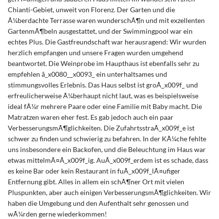
Chianti-Gebiet, unweit von Florenz. Der Garten und die
Ã¼berdachte Terrasse waren wunderschÃ¶n und mit exzellenten
GartenmÃ¶beln ausgestattet, und der Swimmingpool war ein
echtes Plus. Die Gastfreundschaft war herausragend: Wir wurden
herzlich empfangen und unsere Fragen wurden umgehend
beantwortet. Die Weinprobe im Haupthaus ist ebenfalls sehr zu
empfehlen â_x0080__x0093_ ein unterhaltsames und
stimmungsvolles Erlebnis. Das Haus selbst ist groÃ_x009f_ und
erfreulicherweise Ã¼berhaupt nicht laut, was es beispielsweise
ideal fÃ¼r mehrere Paare oder eine Familie mit Baby macht. Die
Matratzen waren eher fest. Es gab jedoch auch ein paar
VerbesserungsmÃ¶glichkeiten. Die ZufahrtsstraÃ_x009f_e ist
schwer zu finden und schwierig zu befahren. In der KÃ¼che fehlte
uns insbesondere ein Backofen, und die Beleuchtung im Haus war
etwas mittelmÃ¤Ã_x009f_ig. AuÃ_x009f_erdem ist es schade, dass
es keine Bar oder kein Restaurant in fuÃ_x009f_lÃ¤ufiger
Entfernung gibt. Alles in allem ein schÃ¶ner Ort mit vielen
Pluspunkten, aber auch einigen VerbesserungsmÃ¶glichkeiten. Wir
haben die Umgebung und den Aufenthalt sehr genossen und
wÃ¼rden gerne wiederkommen!