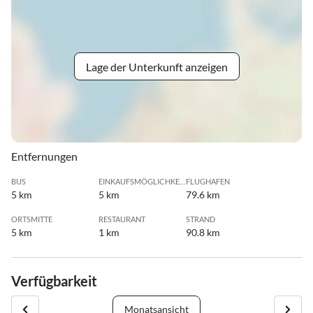
Lage der Unterkunft anzeigen
Entfernungen
BUS
EINKAUFSMÖGLICHKEIT
FLUGHAFEN
5 km
5 km
79.6 km
ORTSMITTE
RESTAURANT
STRAND
5 km
1 km
90.8 km
Verfügbarkeit
Monatsansicht