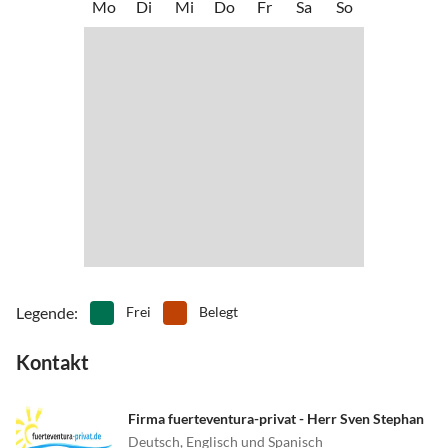
Mo
Di
Mi
Do
Fr
Sa
So
•
Wellness
ländliche Ambiente und die Ruhe in diesem stilvollen Haus.
Legende
:
Frei
Belegt
Kontakt
Firma fuerteventura-privat - Herr Sven Stephan
Deutsch, Englisch und Spanisch