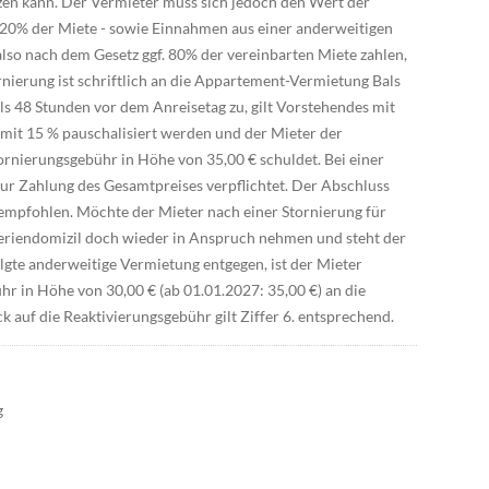
zen kann. Der Vermieter muss sich jedoch den Wert der
20% der Miete - sowie Einnahmen aus einer anderweitigen
lso nach dem Gesetz ggf. 80% der vereinbarten Miete zahlen,
rnierung ist schriftlich an die Appartement-Vermietung Bals
als 48 Stunden vor dem Anreisetag zu, gilt Vorstehendes mit
it 15 % pauschalisiert werden und der Mieter der
rnierungsgebühr in Höhe von 35,00 € schuldet. Bei einer
zur Zahlung des Gesamtpreises verpflichtet. Der Abschluss
 empfohlen. Möchte der Mieter nach einer Stornierung für
eriendomizil doch wieder in Anspruch nehmen und steht der
gte anderweitige Vermietung entgegen, ist der Mieter
hr in Höhe von 30,00 € (ab 01.01.2027: 35,00 €) an die
 auf die Reaktivierungsgebühr gilt Ziffer 6. entsprechend.
g