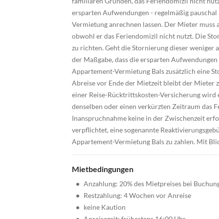
familiären Gründen, das Feriendomizil nicht nut
ersparten Aufwendungen - regelmäßig pauschal 
Vermietung anrechnen lassen. Der Mieter muss a
obwohl er das Feriendomizil nicht nutzt. Die Sto
zu richten. Geht die Stornierung dieser weniger 
der Maßgabe, dass die ersparten Aufwendungen m
Appartement-Vermietung Bals zusätzlich eine Sto
Abreise vor Ende der Mietzeit bleibt der Mieter 
einer Reise-Rücktrittskosten-Versicherung wird
denselben oder einen verkürzten Zeitraum das F
Inanspruchnahme keine in der Zwischenzeit erfol
verpflichtet, eine sogenannte Reaktivierungsgebü
Appartement-Vermietung Bals zu zahlen. Mit Blick
Mietbedingungen
•
Anzahlung: 20% des Mietpreises bei Buchun
•
Restzahlung: 4 Wochen vor Anreise
•
keine Kaution
•
Anreisezeit: frühestens 16:00 Uhr