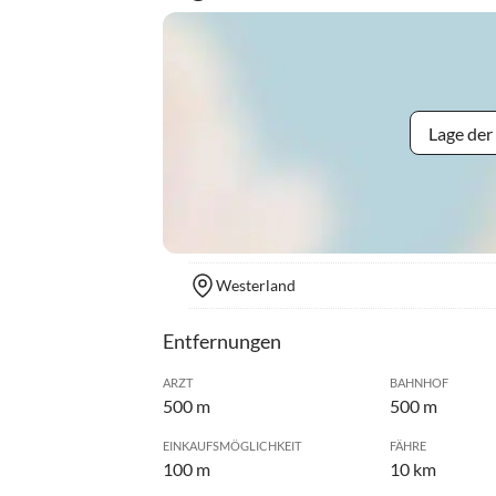
Lage der
Westerland
Entfernungen
ARZT
BAHNHOF
500 m
500 m
EINKAUFSMÖGLICHKEIT
FÄHRE
100 m
10 km