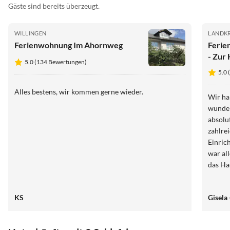
Gäste sind bereits überzeugt.
WILLINGEN
LANDKR
Ferienwohnung Im Ahornweg
Ferie
- Zur
5.0 (134 Bewertungen)
5.0
Alles bestens, wir kommen gerne wieder.
Wir ha
wunder
absolut ruhiger 
zahlreic
Einric
war al
das Ha
KS
Gisela 