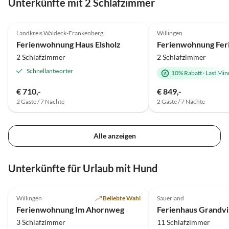
Unterkünfte mit 2 Schlafzimmer
5.0
(21)
5.0
(7)
Landkreis Waldeck-Frankenberg
Willingen
Ferienwohnung Haus Elsholz
2 Schlafzimmer
2 Schlafzimmer
Schnellantworter
10% Rabatt
·
Last Min
€ 710,-
€ 849,-
2 Gäste / 7 Nächte
2 Gäste / 7 Nächte
Alle anzeigen
Unterkünfte für Urlaub mit Hund
5.0
(134)
4.9
(39)
Willingen
Beliebte Wahl
Sauerland
Ferienwohnung Im Ahornweg
Ferienhaus Grandvil
3 Schlafzimmer
11 Schlafzimmer