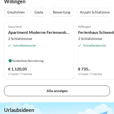
Willingen
Empfohlen
Gäste
Bewertung
Anzahl Schlafzimmer
4.0
(33)
4.7
(25)
Sauerland
Willingen
Apartment Moderne Ferienwohnung am Wald in Schwalefeld
2 Schlafzimmer
2 Schlafzimmer
Schnellantworter
Schnellantworter
Kostenlose Stornierung
€ 1.120,05
€ 735,-
2 Gäste / 7 Nächte
2 Gäste / 7 Nächte
Alle anzeigen
Urlaubsideen