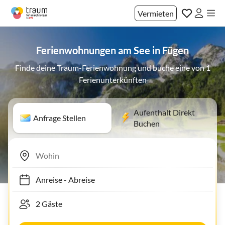
Vermieten
Ferienwohnungen am See in Fügen
Finde deine Traum-Ferienwohnung und buche eine von 1
Ferienunterkünften
Aufenthalt Direkt
Anfrage Stellen
Buchen
Anreise
-
Abreise