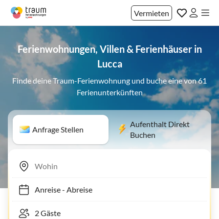
Vermieten
Ferienwohnungen, Villen & Ferienhäuser in
Lucca
Finde deine Traum-Ferienwohnung und buche eine von 61
Ferienunterkünften
Aufenthalt Direkt
Anfrage Stellen
Buchen
Anreise
-
Abreise