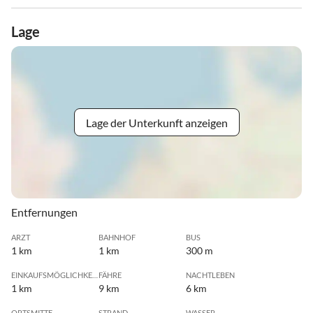
Lage
Lage der Unterkunft anzeigen
Entfernungen
ARZT
BAHNHOF
BUS
1 km
1 km
300 m
EINKAUFSMÖGLICHKEIT
FÄHRE
NACHTLEBEN
1 km
9 km
6 km
ORTSMITTE
STRAND
WASSER